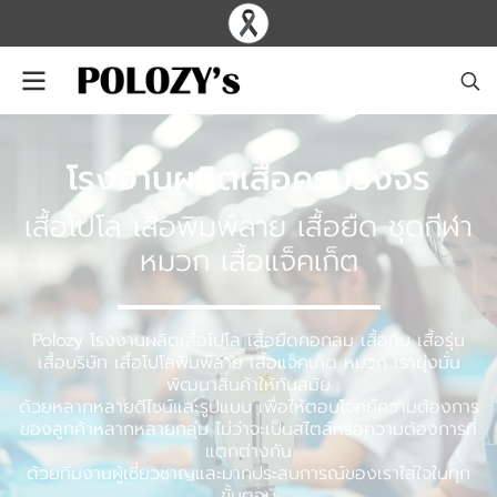
โรงงานผลิตเสื้อครบวงจร
เสื้อโปโล เสื้อพิมพ์ลาย เสื้อยืด ชุดกีฬา
หมวก เสื้อแจ็คเก็ต
Polozy โรงงานผลิตเสื้อโปโล เสื้อยืดคอกลม เสื้อทีม เสื้อรุ่น
เสื้อบริษัท เสื้อโปโลพิมพ์ลาย เสื้อแจ็คเก็ต หมวก เรามุ่งมั่น
พัฒนาสินค้าให้ทันสมัย
ด้วยหลากหลายดีไซน์และรูปแบบ เพื่อให้ตอบโจทย์ความต้องการ
ของลูกค้าหลากหลายกลุ่ม ไม่ว่าจะเป็นสไตล์หรือความต้องการที่
แตกต่างกัน
ด้วยทีมงานผู้เชี่ยวชาญและมากประสบการณ์ของเราใส่ใจในทุก
ขั้นตอน