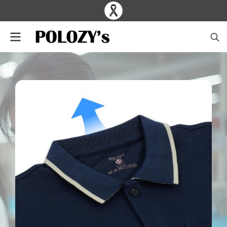
POLOZY DESIGN
P
o
l
o
z
y
คื
อ
โ
ร
ง
ง
า
น
ผู้
เ
ชี่
ย
ว
ช
า
ญ
ด้
า
น
ก
า
ร
ผ
ลิ
ต
เ
สื้
อ
ผ้
า
ห
ล
า
ก
ห
ล
า
ย
ป
ร
ะ
เ
ภ
ท
ทั้
ง
เ
สื้
อ
โ
ป
โ
ล
เ
สื้
อ
โ
ป
โ
ล
พิ
ม
พ์
ล
า
ย
เสื้อโปโลคอปก เสื้อโปโลปกแข็ง
ที่
ตั
ด
เ
ย็
บ
ด้
ว
ย
ผ้
า
เ
ก
ร
ด
ม
า
ต
ร
ฐ
า
น
ใ
ห้
สั
ม
ผั
ส
นุ่
ม
ส
บ
า
ย