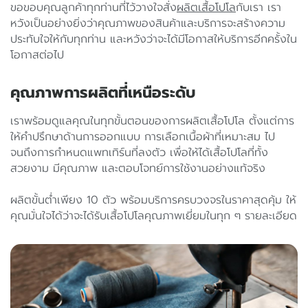
ขอขอบคุณลูกค้าทุกท่านที่ไว้วางใจสั่ง
ผลิตเสื้อโปโล
กับเรา เรา
หวังเป็นอย่างยิ่งว่าคุณภาพของสินค้าและบริการจะสร้างความ
ประทับใจให้กับทุกท่าน และหวังว่าจะได้มีโอกาสให้บริการอีกครั้งใน
โอกาสต่อไป
คุ
ณ
ภ
า
พ
ก
า
ร
ผ
ลิ
ต
ที่
เ
ห
นื
อ
ร
ะ
ดั
บ
เราพร้อมดูแลคุณในทุกขั้นตอนของการผลิตเสื้อโปโล ตั้งแต่การ
ให้คำปรึกษาด้านการออกแบบ การเลือกเนื้อผ้าที่เหมาะสม ไป
จนถึงการกำหนดแพทเทิร์นที่ลงตัว เพื่อให้ได้เสื้อโปโลที่ทั้ง
สวยงาม มีคุณภาพ และตอบโจทย์การใช้งานอย่างแท้จริง
ผลิตขั้นต่ำเพียง 10 ตัว พร้อมบริการครบวงจรในราคาสุดคุ้ม ให้
คุณมั่นใจได้ว่าจะได้รับเสื้อโปโลคุณภาพเยี่ยมในทุก ๆ รายละเอียด