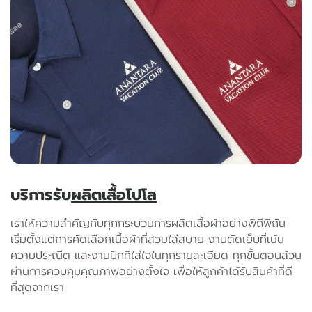
บ
ริ
ก
า
ร
รั
บ
ผ
ลิ
ต
เ
สื้
อ
โ
ป
โ
ล
เราให้ความสำคัญกับทุกกระบวนการผลิตเสื้อผ้าอย่างพิถีพิถัน
เริ่มตั้งแต่การคัดเลือกเนื้อผ้าที่สวมใส่สบาย งานตัดเย็บที่เน้น
ความประณีต และงานปักที่ใส่ใจในทุกรายละเอียด ทุกขั้นตอนล้วน
ผ่านการควบคุมคุณภาพอย่างตั้งใจ เพื่อให้ลูกค้าได้รับสินค้าที่ดี
ที่สุดจากเรา