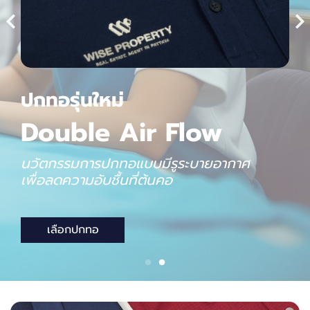
ใ
ส่
แ
ล้
ว
ดู
ดี
ใ
น
ทุ
ก
โ
อ
ก
า
ส
พ
ร้
อ
ม
ด้
ว
ย
เ
สื้
อ
ยื
ด
ค
อ
ก
ล
ม
เสื้อยืดพิมพ์ลายสกรีน
เ
สื้
อ
กิ
จ
ก
ร
ร
ม
เสื้อวิ่งพิมพ์ลาย ที่เหมาะสำหรับงาน
อีเวนต์ งานวิ่ง งานกลุ่ม หรือทีมองค์กรต่าง ๆ
ติดต่อเรา