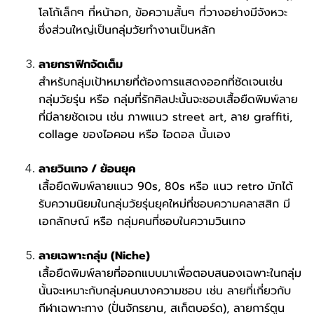
โลโก้เล็กๆ ที่หน้าอก, ข้อความสั้นๆ ที่วางอย่างมีจังหวะ
ซึ่งส่วนใหญ่เป็นกลุ่มวัยทำงานเป็นหลัก
ลายกราฟิกจัดเต็ม
สำหรับกลุ่มเป้าหมายที่ต้องการแสดงออกที่ชัดเจนเช่น
กลุ่มวัยรุ่น หรือ กลุ่มที่รักศิลปะนั้นจะชอบเสื้อยืดพิมพ์ลาย
ที่มีลายชัดเจน เช่น ภาพแนว street art, ลาย graffiti,
collage ของไอคอน หรือ ไอดอล นั้นเอง
ลายวินเทจ / ย้อนยุค
เสื้อยืดพิมพ์ลายแนว 90s, 80s หรือ แนว retro มักได้
รับความนิยมในกลุ่มวัยรุ่นยุคใหม่ที่ชอบความคลาสสิก มี
เอกลักษณ์ หรือ กลุ่มคนที่ชอบในความวินเทจ
ลายเฉพาะกลุ่ม (Niche)
เสื้อยืดพิมพ์ลายที่ออกแบบมาเพื่อตอบสนองเฉพาะในกลุ่ม
นั้นจะเหมาะกับกลุ่มคนบางความชอบ เช่น ลายที่เกี่ยวกับ
กีฬาเฉพาะทาง (ปั่นจักรยาน, สเก็ตบอร์ด), ลายการ์ตูน