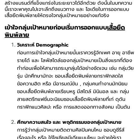
สร้างแบรนด์ที่แข็งแกร่งในระยะยาวได้อีกด้วย ดังนั้นในบทความ
นี้เราจะพาคุณไปเจาะลึกถึงแนวทาง และ ไอเดียในการออกแบบ
เสื้อยืดพิมพ์ลายให้ตรงใจกลุ่มเป้าหมายอย่างแท้จริง
เข้าใจกลุ่มเป้าหมายก่อนเริ่มการออกแบบ
เสื้อยืด
พิมพ์ลาย
วิเคราะห์ Demographic
ก่อนการเข้าใจกลุ่มเป้าหมายนั้นเราควรรู้จักเพศ อายุ อาชีพ
รายได้ และ ไลฟ์สไตล์ของกลุ่มเป้าหมายเป็นสิ่งแรกที่ต้อง
ทำก่อนเพื่อให้สามารถระบุกลุ่มได้อย่างชัดเจน เช่น กลุ่มวัย
รุ่น นักศึกษามักจะ ชอบเสื้อยืดพิมพ์ลายกราฟิกสดใส
ข้อความฮิต หรือ มีอารมณ์ขัน , กลุ่มคนทำงานมักนิยม
ชอบเสื้อยืดพิมพ์ลายเรียบหรู มีสไตล์ มินิมอล และ กลุ่ม
สายสตรีทแฟชั่นจะนิยมชอบเสื้อยืดพิมพ์ลายที่เท่ ดุดัน
กราฟิกแนวศิลปะ หรือ การแสดงออกทางสังคม เป็นต้น
ศึกษาความสนใจ และ พฤติกรรมของกลุ่มเป้าหมาย
การรู้ว่ากลุ่มเป้าหมายติดตามศิลปินคนไหน ชอบดูซีรีส์
เรื่องอะไร หรือ ใช้โซเชียลมีเดียแบบไหน จะช่วยให้เรา