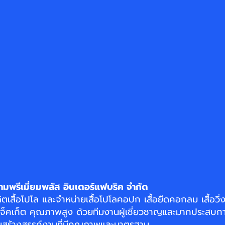
ามพรีเมี่ยมพลัส อินเตอร์แฟบริค จำกัด
ิตเสื้อโปโล
และจำหน่าย
เสื้อโปโลคอปก
เสื้อยืดคอกลม
เสื้อวิ
แจ็คเก็ต
คุณภาพสูง ด้วยทีมงานผู้เชี่ยวชาญและมากประสบกา
อมสร้างสรรค์งานที่มีคุณภาพและมาตรฐาน