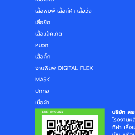
เสื้อพิมพ์ เสื้อกีฬา เสื้อวิ่ง
เสื้อยืด
เสื้อแจ็คเก็ต
หมวก
เสื้อกั๊ก
งานพิมพ์ DIGITAL FLEX
MASK
ปกทอ
เนื้อผ้า
บริษัท สย
โรงงาน
ผล
กีฬา
เสื้อ
เย็บ พร้