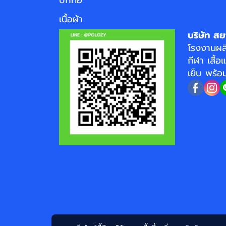
เนื้อผ้า
บริษัท สย
โรงงาน
ผล
กีฬา
เสื้อ
เย็บ พร้