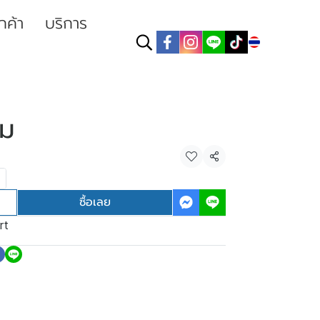
ูกค้า
บริการ
TH
ลม
แชร์
ซื้อเลย
rt