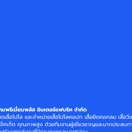
ามพรีเมี่ยมพลัส อินเตอร์แฟบริค จำกัด
ิตเสื้อโปโล
และจำหน่าย
เสื้อโปโลคอปก
เสื้อยืดคอกลม
เสื้อวิ
แจ็คเก็ต
คุณภาพสูง ด้วยทีมงานผู้เชี่ยวชาญและมากประสบกา
อมสร้างสรรค์งานที่มีคุณภาพและมาตรฐาน