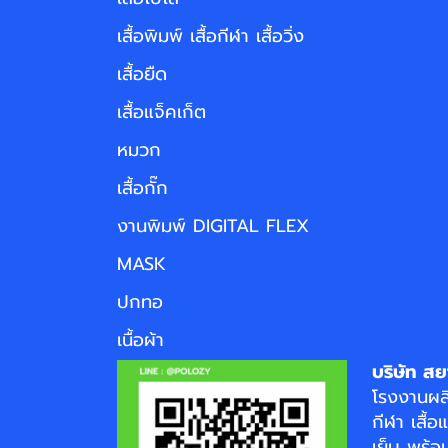
เสื้อพิมพ์ เสื้อกีฬา เสื้อวิ่ง
เสื้อยืด
เสื้อแจ็คเก็ต
หมวก
เสื้อกั๊ก
งานพิมพ์ DIGITAL FLEX
MASK
ปกทอ
เนื้อผ้า
บริษัท สย
โรงงาน
ผล
กีฬา
เสื้อ
เย็บ พร้