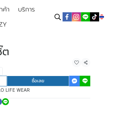
ูกค้า
บริการ
TH
ZY
ิ๊ต
แชร์
ซื้อเลย
O LIFE WEAR