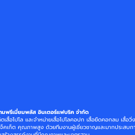
ามพรีเมี่ยมพลัส อินเตอร์แฟบริค จำกัด
ิตเสื้อโปโล
และจำหน่าย
เสื้อโปโลคอปก
เสื้อยืดคอกลม
เสื้อวิ
แจ็คเก็ต
คุณภาพสูง ด้วยทีมงานผู้เชี่ยวชาญและมากประสบกา
อมสร้างสรรค์งานที่มีคุณภาพและมาตรฐาน