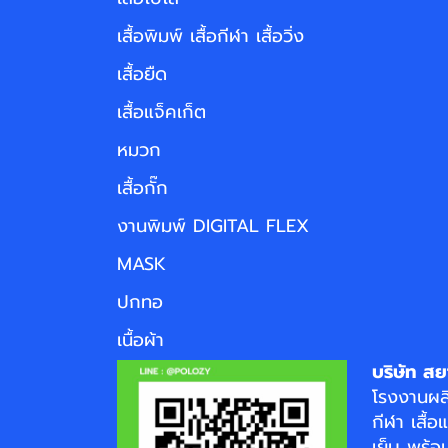
เสื้อพิมพ์ เสื้อกีฬา เสื้อวิ่ง
เสื้อยืด
เสื้อแจ็คเก็ต
หมวก
เสื้อกั๊ก
งานพิมพ์ DIGITAL FLEX
MASK
ปกทอ
เนื้อผ้า
บริษัท สย
โรงงาน
ผล
กีฬา
เสื้อ
เย็บ พร้