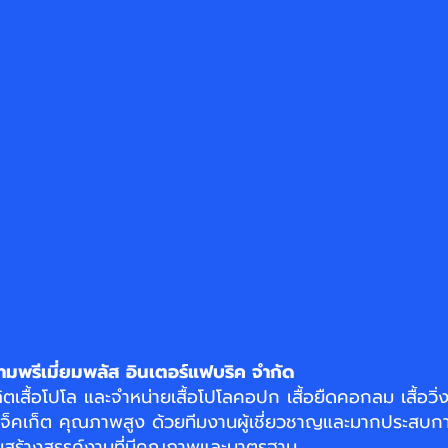
ามพรีเมี่ยมพลัส อินเตอร์แฟบริค จำกัด
ิตเสื้อโปโล
และจำหน่าย
เสื้อโปโลคอปก
เสื้อยืดคอกลม
เสื้อวิ
แจ็คเก็ต
คุณภาพสูง ด้วยทีมงานผู้เชี่ยวชาญและมากประสบกา
อมสร้างสรรค์งานที่มีคุณภาพและมาตรฐาน