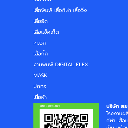
เสื้อพิมพ์ เสื้อกีฬา เสื้อวิ่ง
เสื้อยืด
เสื้อแจ็คเก็ต
หมวก
เสื้อกั๊ก
งานพิมพ์ DIGITAL FLEX
MASK
ปกทอ
เนื้อผ้า
บริษัท สย
โรงงาน
ผล
กีฬา
เสื้อ
เย็บ พร้