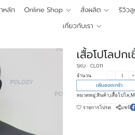
้าหลัก
Online Shop
สั่งผลิต
รีวิวล
เกี่ยวกับเรา
เสื้อโปโลปกเ
SKU : CL011
จำนวน
เพิ่มลงตะกร้า
หมวดหมู่:
สินค้า
,
เสื้อโปโล
,
M
รายการโปรด
แชร์