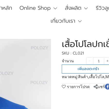
้าหลัก
Online Shop
สั่งผลิต
รีวิวล
เกี่ยวกับเรา
เสื้อโปโลปกเ
SKU : CL021
จำนวน
เพิ่มลงตะกร้า
หมวดหมู่:
สินค้า
,
เสื้อโปโล
,
M
รายการโปรด
แชร์