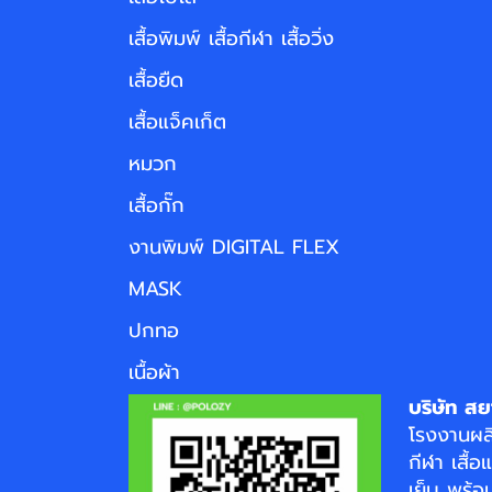
เสื้อพิมพ์ เสื้อกีฬา เสื้อวิ่ง
เสื้อยืด
เสื้อแจ็คเก็ต
หมวก
เสื้อกั๊ก
งานพิมพ์ DIGITAL FLEX
MASK
ปกทอ
เนื้อผ้า
บริษัท สย
โรงงาน
ผล
กีฬา
เสื้อ
เย็บ พร้