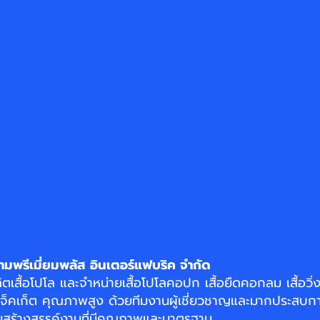
ามพรีเมี่ยมพลัส อินเตอร์แฟบริค จำกัด
ิตเสื้อโปโล
และจำหน่าย
เสื้อโปโลคอปก
เสื้อยืดคอกลม
เสื้อวิ
แจ็คเก็ต
คุณภาพสูง ด้วยทีมงานผู้เชี่ยวชาญและมากประสบกา
อมสร้างสรรค์งานที่มีคุณภาพและมาตรฐาน