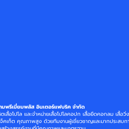
ามพรีเมี่ยมพลัส อินเตอร์แฟบริค จำกัด
ิตเสื้อโปโล
และจำหน่าย
เสื้อโปโลคอปก
เสื้อยืดคอกลม
เสื้อวิ
แจ็คเก็ต
คุณภาพสูง ด้วยทีมงานผู้เชี่ยวชาญและมากประสบกา
อมสร้างสรรค์งานที่มีคุณภาพและมาตรฐาน