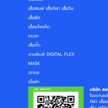
เสื้อพิมพ์ เสื้อกีฬา เสื้อวิ่ง
เสื้อยืด
เสื้อแจ็คเก็ต
หมวก
เสื้อกั๊ก
งานพิมพ์ DIGITAL FLEX
MASK
ปกทอ
เนื้อผ้า
บริษัท สย
โรงงาน
ผล
กีฬา
เสื้อ
เย็บ พร้