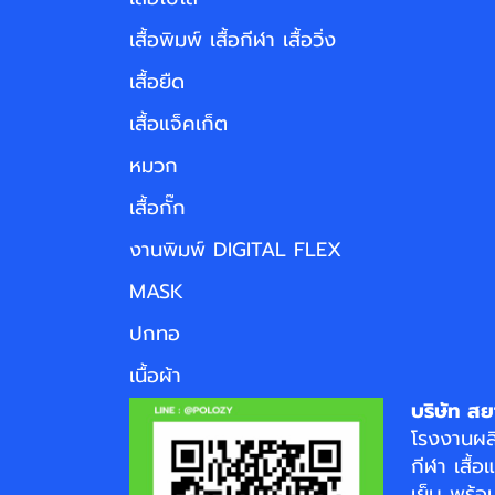
เสื้อพิมพ์ เสื้อกีฬา เสื้อวิ่ง
เสื้อยืด
เสื้อแจ็คเก็ต
หมวก
เสื้อกั๊ก
งานพิมพ์ DIGITAL FLEX
MASK
ปกทอ
เนื้อผ้า
บริษัท สย
โรงงาน
ผล
กีฬา
เสื้อ
เย็บ พร้