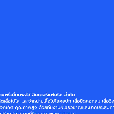
ามพรีเมี่ยมพลัส อินเตอร์แฟบริค จำกัด
ิตเสื้อโปโล
และจำหน่าย
เสื้อโปโลคอปก
เสื้อยืดคอกลม
เสื้อวิ
แจ็คเก็ต
คุณภาพสูง ด้วยทีมงานผู้เชี่ยวชาญและมากประสบกา
อมสร้างสรรค์งานที่มีคุณภาพและมาตรฐาน