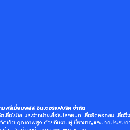
ามพรีเมี่ยมพลัส อินเตอร์แฟบริค จำกัด
ิตเสื้อโปโล
และจำหน่าย
เสื้อโปโลคอปก
เสื้อยืดคอกลม
เสื้อวิ
แจ็คเก็ต
คุณภาพสูง ด้วยทีมงานผู้เชี่ยวชาญและมากประสบกา
อมสร้างสรรค์งานที่มีคุณภาพและมาตรฐาน