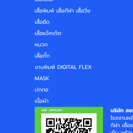
เสื้อพิมพ์ เสื้อกีฬา เสื้อวิ่ง
เสื้อยืด
เสื้อแจ็คเก็ต
หมวก
เสื้อกั๊ก
งานพิมพ์ DIGITAL FLEX
MASK
ปกทอ
เนื้อผ้า
บริษัท สย
โรงงาน
ผล
กีฬา
เสื้อ
เย็บ พร้