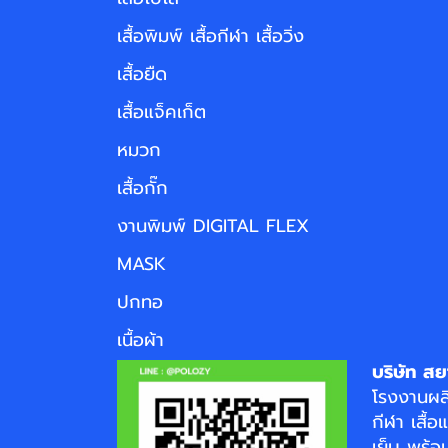
เสื้อพิมพ์ เสื้อกีฬา เสื้อวิ่ง
เสื้อยืด
เสื้อแจ็คเก็ต
หมวก
เสื้อกั๊ก
งานพิมพ์ DIGITAL FLEX
MASK
ปกทอ
เนื้อผ้า
บริษัท สย
โรงงาน
ผล
กีฬา
เสื้อ
เย็บ พร้