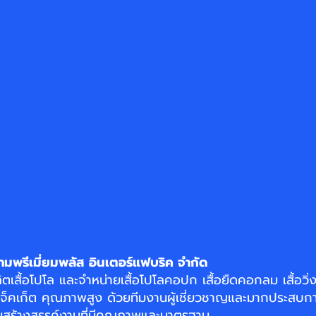
ามพรีเมี่ยมพลัส อินเตอร์แฟบริค จำกัด
ิตเสื้อโปโล
และจำหน่าย
เสื้อโปโลคอปก
เสื้อยืดคอกลม
เสื้อวิ
แจ็คเก็ต
คุณภาพสูง ด้วยทีมงานผู้เชี่ยวชาญและมากประสบกา
อมสร้างสรรค์งานที่มีคุณภาพและมาตรฐาน