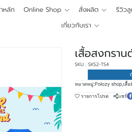
้าหลัก
Online Shop
สั่งผลิต
รีวิวล
เกี่ยวกับเรา
เสื้อสงกรานต
SKU : SKS2-TS4
ต
หมวดหมู่:
Polozy shop
,
เสื้
รายการโปรด
แชร์