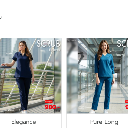
รม
Elegance
Pure Long