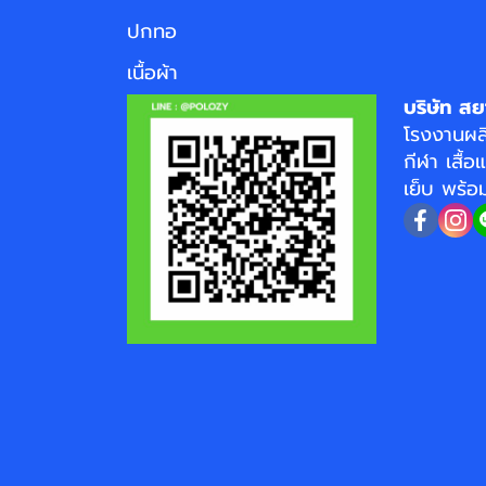
ปกทอ
เนื้อผ้า
บริษัท สย
โรงงาน
ผล
กีฬา
เสื้อ
เย็บ พร้