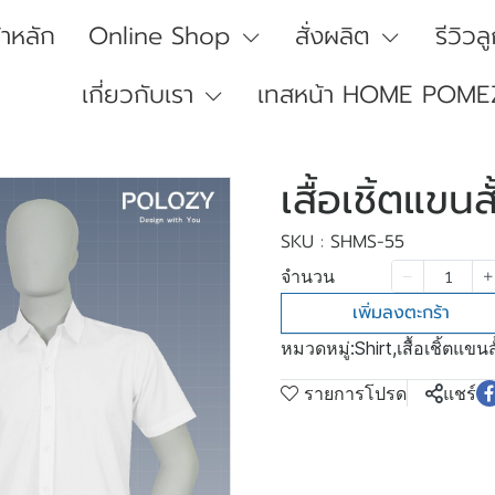
้าหลัก
Online Shop
สั่งผลิต
รีวิวล
เกี่ยวกับเรา
เทสหน้า HOME POME
เสื้อเชิ้ตแขนส
SKU : SHMS-55
จำนวน
เพิ่มลงตะกร้า
หมวดหมู่:
Shirt
,
เสื้อเชิ้ตแขนส
รายการโปรด
แชร์