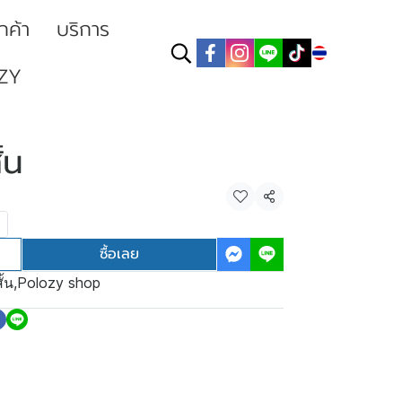
ูกค้า
บริการ
TH
ZY
ั้น
แชร์
ซื้อเลย
ั้น
,
Polozy shop