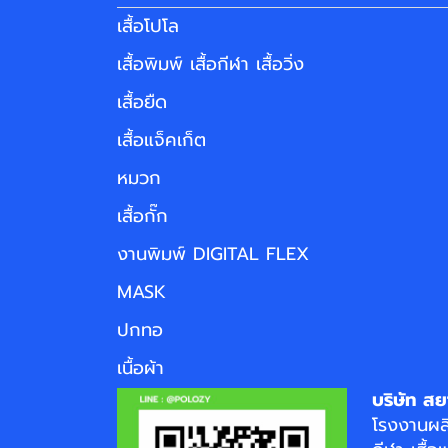
เสื้อโปโล
เสื้อพิมพ์ เสื้อกีฬา เสื้อวิ่ง
เสื้อยืด
เสื้อแจ็คเก็ต
หมวก
เสื้อกั๊ก
งานพิมพ์ DIGITAL FLEX
MASK
ปกทอ
เนื้อผ้า
บริษัท สย
โรงงาน
ผล